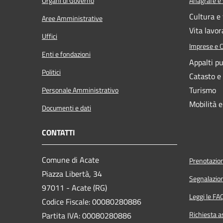
Organi di Governo
Anagrafe e s
Cultura e
Aree Amministrative
Vita lavor
Uffici
Imprese e 
Enti e fondazioni
Appalti pu
Politici
Catasto e
Turismo
Personale Amministrativo
Mobilità e
Documenti e dati
CONTATTI
Comune di Acate
Prenotazio
Piazza Libertà, 34
Segnalazion
97011 - Acate (RG)
Leggi le FA
Codice Fiscale: 00080280886
Richiesta a
Partita IVA: 00080280886