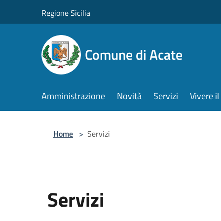
Salta al contenuto principale
Regione Sicilia
Comune di Acate
Amministrazione
Novità
Servizi
Vivere 
Home
>
Servizi
Servizi