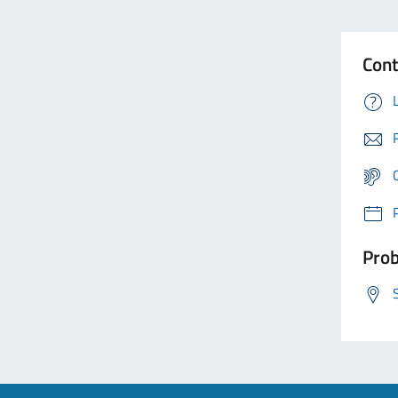
Cont
Prob