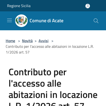
Salta al contenuto principale
Regione Sicilia
Comune di Acate
Home
>
Novità
>
Avvisi
>
Contributo per l'accesso alle abitazioni in locazione L.R.
1/2026 art. 57
Contributo per
l'accesso alle
abitazioni in locazione
L.R. 1/2026 art. 57