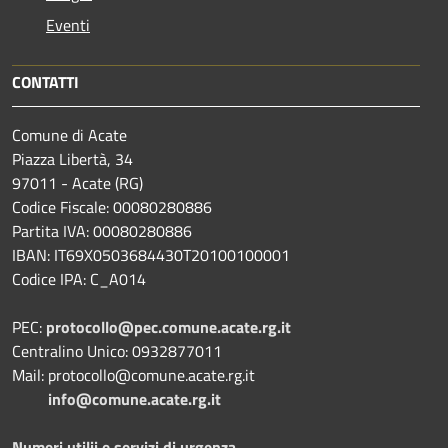
Eventi
CONTATTI
Comune di Acate
Piazza Libertà, 34
97011 - Acate (RG)
Codice Fiscale: 00080280886
Partita IVA: 00080280886
IBAN: IT69X0503684430T20100100001
Codice IPA: C_A014
PEC:
protocollo@pec.comune.acate.rg.it
Centralino Unico: 0932877011
Mail: protocollo@comune.acate.rg.it
info@comune.acate.rg.it
Numeri utilii e servizi di urgenza