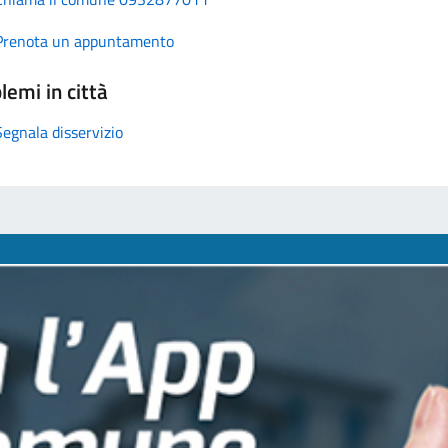
Prenota un appuntamento
lemi in città
Segnala disservizio