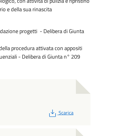
gico, con attività di pulizia e ripristino
io e della sua rinascita
dazione progetti - Delibera di Giunta
 della procedura attivata con appositi
uenziali - Delibera di Giunta n° 209
PDF
Scarica