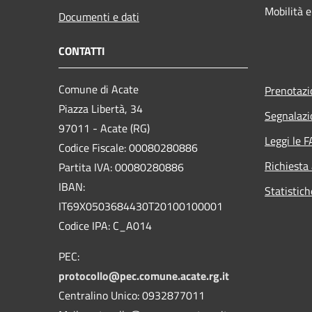
Mobilità e
Documenti e dati
CONTATTI
Comune di Acate
Prenotaz
Piazza Libertà, 34
Segnalazi
97011 - Acate (RG)
Leggi le 
Codice Fiscale: 00080280886
Richiesta
Partita IVA: 00080280886
IBAN:
Statistich
IT69X0503684430T20100100001
Codice IPA: C_A014
PEC:
protocollo@pec.comune.acate.rg.it
Centralino Unico: 0932877011