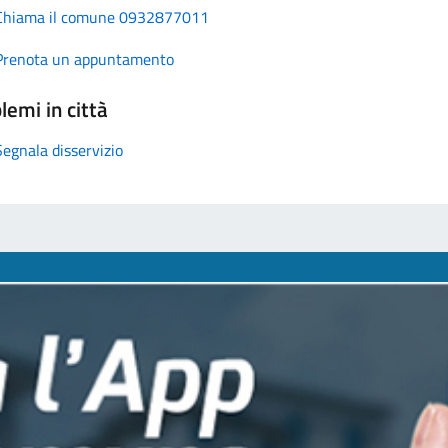
Chiama il comune 0932877011
Prenota un appuntamento
lemi in città
Segnala disservizio