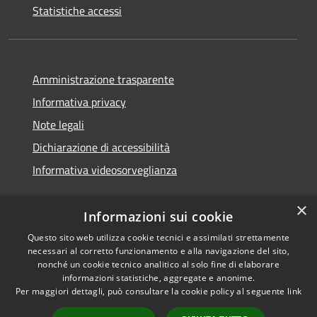
Statistiche accessi
Amministrazione trasparente
Informativa privacy
Note legali
Dichiarazione di accessibilità
Informativa videosorveglianza
×
Informazioni sui cookie
Questo sito web utilizza cookie tecnici e assimilati strettamente
necessari al corretto funzionamento e alla navigazione del sito,
RSS
Copyright © 2026 • Comune di
nonché un cookie tecnico analitico al solo fine di elaborare
Accessibilità
Acate • Powered by
informazioni statistiche, aggregate e anonime.
Privacy
Municipium
Accesso
Per maggiori dettagli, può consultare la cookie policy al seguente
link
•
Cookie
redazione