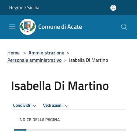
Salta al contenuto principale
Regione Sicilia
Comune di Acate
Home
>
Amministrazione
>
Personale amministrativo
>
Isabella Di Martino
Isabella Di Martino
Condividi
Vedi azioni
INDICE DELLA PAGINA