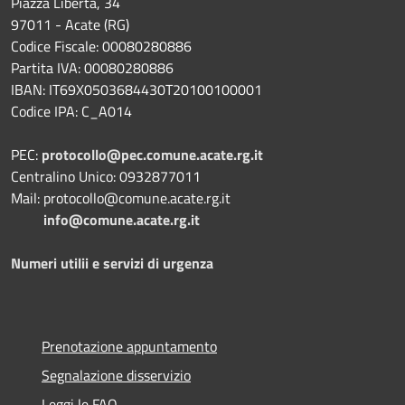
Piazza Libertà, 34
97011 - Acate (RG)
Codice Fiscale: 00080280886
Partita IVA: 00080280886
IBAN: IT69X0503684430T20100100001
Codice IPA: C_A014
PEC:
protocollo@pec.comune.acate.rg.it
Centralino Unico: 0932877011
Mail: protocollo@comune.acate.rg.it
info@comune.acate.rg.it
Numeri utilii e servizi di urgenza
Prenotazione appuntamento
Segnalazione disservizio
Leggi le FAQ