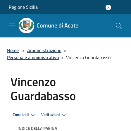
Salta al contenuto principale
Regione Sicilia
Comune di Acate
Home
>
Amministrazione
>
Personale amministrativo
>
Vincenzo Guardabasso
Vincenzo
Guardabasso
Condividi
Vedi azioni
INDICE DELLA PAGINA