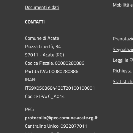
Mobilità e
Documenti e dati
CONTATTI
Comune di Acate
Prenotaz
Piazza Libertà, 34
Segnalazi
97011 - Acate (RG)
Leggi le 
Codice Fiscale: 00080280886
Richiesta
Partita IVA: 00080280886
IBAN:
Statistich
IT69X0503684430T20100100001
Codice IPA: C_A014
PEC:
protocollo@pec.comune.acate.rg.it
Centralino Unico: 0932877011