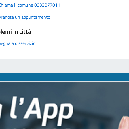
Chiama il comune 0932877011
Prenota un appuntamento
lemi in città
Segnala disservizio