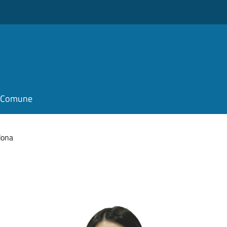
il Comune
dona