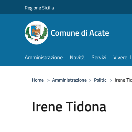
Salta al contenuto principale
Regione Sicilia
Comune di Acate
Amministrazione
Novità
Servizi
Vivere 
Home
>
Amministrazione
>
Politici
>
Irene Ti
Irene Tidona