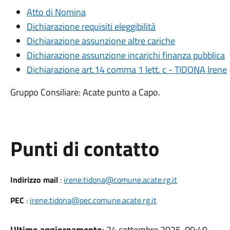
Atto di Nomina
Dichiarazione requisiti eleggibilità
Dichiarazione assunzione altre cariche
Dichiarazione assunzione incarichi finanza pubblica
Dichiarazione art.14 comma 1 lett. c - TIDONA Irene
Gruppo Consiliare: Acate punto a Capo.
Punti di contatto
Indirizzo mail
:
irene.tidona@comune.acate.rg.it
PEC
:
irene.tidona@pec.comune.acate.rg.it
Ultimo aggiornamento
: 24 settembre 2025, 09:49