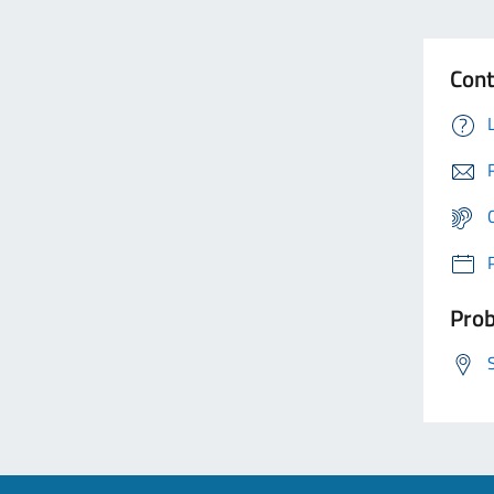
Cont
Prob