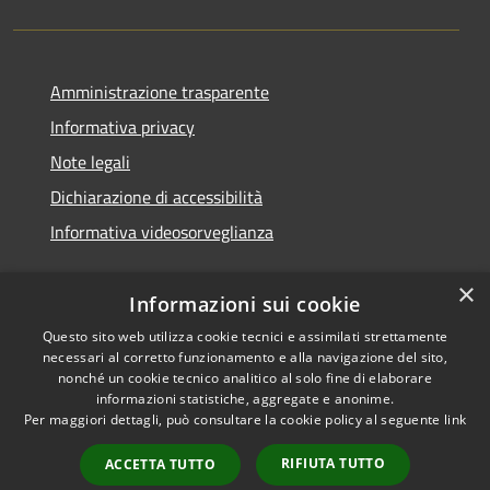
Amministrazione trasparente
Informativa privacy
Note legali
Dichiarazione di accessibilità
Informativa videosorveglianza
×
Informazioni sui cookie
Questo sito web utilizza cookie tecnici e assimilati strettamente
necessari al corretto funzionamento e alla navigazione del sito,
RSS
Copyright © 2026 • Comune di
nonché un cookie tecnico analitico al solo fine di elaborare
Accessibilità
Acate • Powered by
informazioni statistiche, aggregate e anonime.
Privacy
Municipium
Accesso
Per maggiori dettagli, può consultare la cookie policy al seguente
link
•
Cookie
redazione
RIFIUTA TUTTO
ACCETTA TUTTO
Mappa del sito