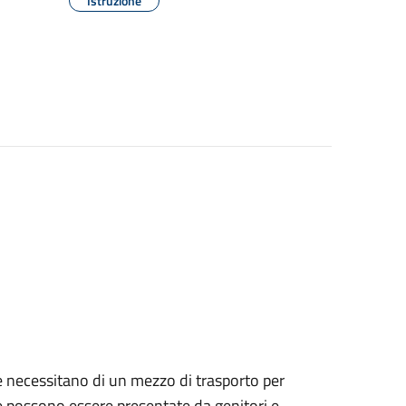
Istruzione
che necessitano di un mezzo di trasporto per
ne possono essere presentate da genitori e