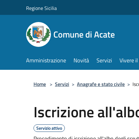
Salta al contenuto principale
Regione Sicilia
Comune di Acate
Amministrazione
Novità
Servizi
Vivere 
Home
>
Servizi
>
Anagrafe e stato civile
>
Isc
Iscrizione all'alb
Servizio attivo
Procedimento di iscrizione all'albo degli scrut