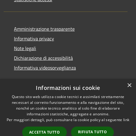
Amministrazione trasparente
Informativa privacy
Note legali
Dichiarazione di accessibilità
Informativa videosorveglianza
×
Informazioni sui cookie
Questo sito web utilizza cookie tecnici e assimilati strettamente
necessari al corretto funzionamento e alla navigazione del sito,
RSS
Copyright © 2026 • Comune di
nonché un cookie tecnico analitico al solo fine di elaborare
Accessibilità
Acate • Powered by
informazioni statistiche, aggregate e anonime.
Privacy
Municipium
Accesso
Per maggiori dettagli, può consultare la cookie policy al seguente
link
•
Cookie
redazione
RIFIUTA TUTTO
ACCETTA TUTTO
Mappa del sito