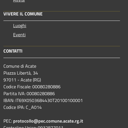
VIVERE IL COMUNE
Luoghi
Eventi
CONTATTI
Comune di Acate
Piazza Libertà, 34
97011 - Acate (RG)
Codice Fiscale: 00080280886
Partita IVA: 00080280886
IBAN: IT69X0503684430T20100100001
Codice IPA: C_A014
PEC:
protocollo@pec.comune.acate.rg.it
Centralino Unico: 0932877011