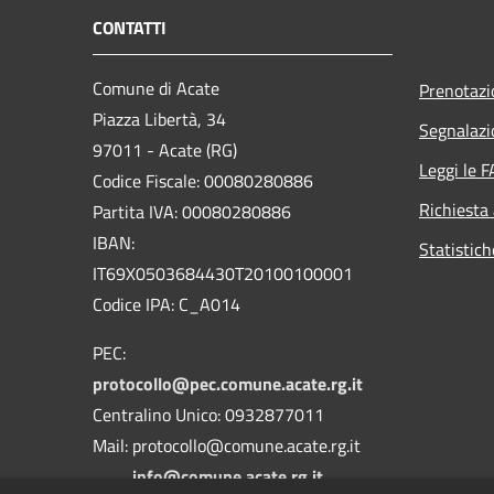
CONTATTI
Comune di Acate
Prenotaz
Piazza Libertà, 34
Segnalazi
97011 - Acate (RG)
Leggi le 
Codice Fiscale: 00080280886
Richiesta
Partita IVA: 00080280886
IBAN:
Statistich
IT69X0503684430T20100100001
Codice IPA: C_A014
PEC:
protocollo@pec.comune.acate.rg.it
Centralino Unico: 0932877011
Mail: protocollo@comune.acate.rg.it
info@comune.acate.rg.it