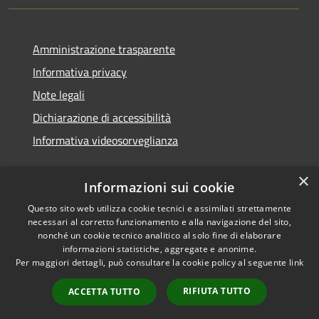
Amministrazione trasparente
Informativa privacy
Note legali
Dichiarazione di accessibilità
Informativa videosorveglianza
×
Informazioni sui cookie
Questo sito web utilizza cookie tecnici e assimilati strettamente
necessari al corretto funzionamento e alla navigazione del sito,
RSS
Copyright © 2026 • Comune di
nonché un cookie tecnico analitico al solo fine di elaborare
Accessibilità
Acate • Powered by
informazioni statistiche, aggregate e anonime.
Privacy
Municipium
Accesso
Per maggiori dettagli, può consultare la cookie policy al seguente
link
•
Cookie
redazione
RIFIUTA TUTTO
ACCETTA TUTTO
Mappa del sito