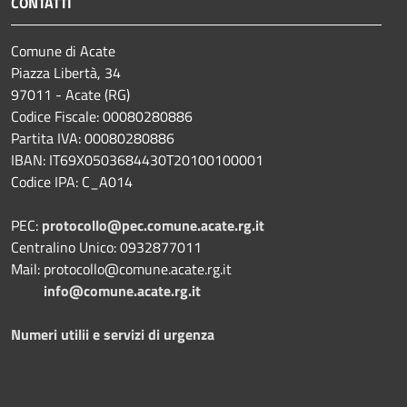
CONTATTI
Comune di Acate
Piazza Libertà, 34
97011 - Acate (RG)
Codice Fiscale: 00080280886
Partita IVA: 00080280886
IBAN: IT69X0503684430T20100100001
Codice IPA: C_A014
PEC:
protocollo@pec.comune.acate.rg.it
Centralino Unico: 0932877011
Mail: protocollo@comune.acate.rg.it
info@comune.acate.rg.it
Numeri utilii e servizi di urgenza